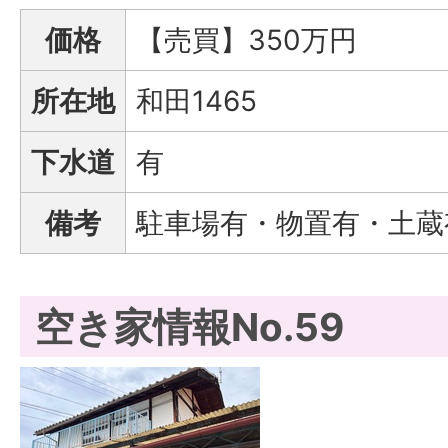
価格
【売買】350万円
所在地
和田1465
下水道
有
備考
駐車場有・物置有・土蔵
空き家情報No.59