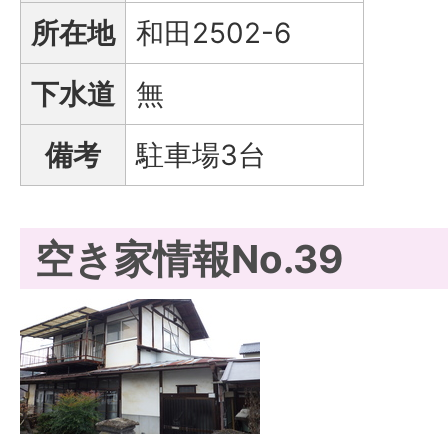
所在地
和田2502-6
下水道
無
備考
駐車場3台
空き家情報No.39