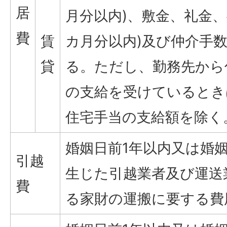
居
月分以内)、敷金、礼金、
費
賃
カ月分以内)及び仲介手
貸
る。ただし、勤務先から
の支給を受けているとき
住宅手当の支給額を除く
婚姻日前1年以内又は婚
引越
生じた引越業者及び運送
費
る家財の運搬に要する費