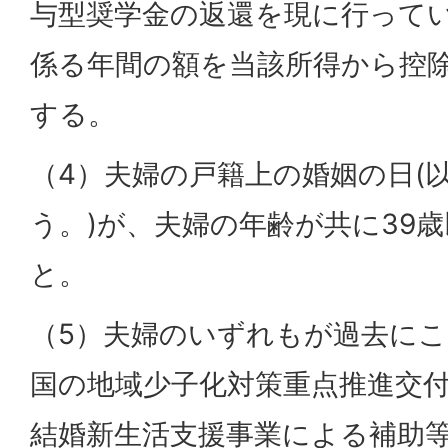
与型奨学金の返還を現に行って
係る年間の額を当該所得から控
する。
（4）夫婦の戸籍上の婚姻の日(
う。)が、夫婦の年齢が共に39
と。
（5）夫婦のいずれもが過去に
国の地域少子化対策重点推進交
結婚新生活支援事業による補助