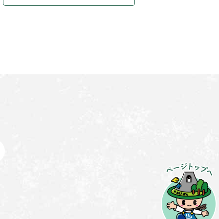
ペ
ー
ジ
ト