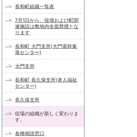
長和町組織一覧表
7月1日から、役場および町関
連施設は敷地内全面禁煙とな
ります
長和町 大門支所(大門基幹集
落センター)
大門支所
長和町 長久保支所(老人福祉
センター)
長久保支所
役場の組織が新しく変わりま
す。
各種相談窓口