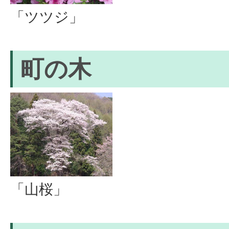
「ツツジ」
町の木
「山桜」