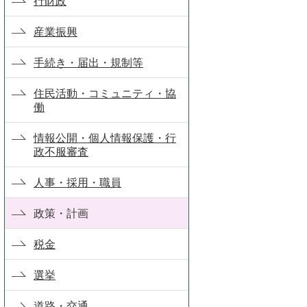
行財政
産業振興
手続き・届出・規制等
住民活動・コミュニティ・協
働
情報公開・個人情報保護・行
政不服審査
人事・採用・職員
政策・計画
税金
選挙
道路・交通