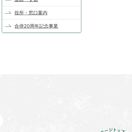
役所・窓口案内
合併20周年記念事業
ペ