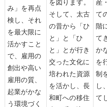
を図ります。
産
み」を再点
そして、太古
て
検し、それ
の昔から「ひ
階
を最大限に
と」と「ひ
て
活かすこと
と」とが行き
か
で、雇用の
交った文化に
を
創出や高い
培われた資源
制
雇用の質、
を活かし、長
し
起業がかな
和町への移住
て
う環境づく