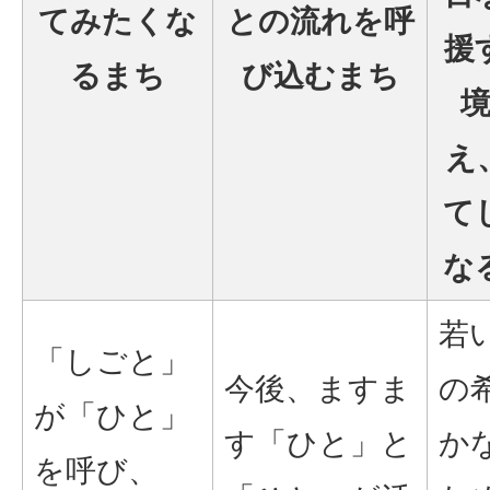
てみたくな
との流れを呼
援
るまち
び込むまち
え
て
な
若
「しごと」
今後、ますま
の
が「ひと」
す「ひと」と
か
を呼び、