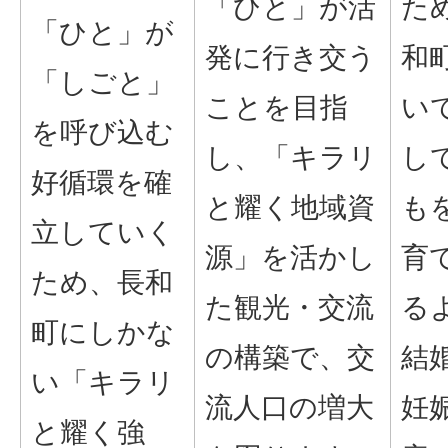
「ひと」が活
た
「ひと」が
発に行き交う
和
「しごと」
ことを目指
い
を呼び込む
し、「キラリ
し
好循環を確
と耀く地域資
も
立していく
源」を活かし
育
ため、長和
た観光・交流
る
町にしかな
の構築で、交
結
い「キラリ
流人口の増大
妊
と耀く強