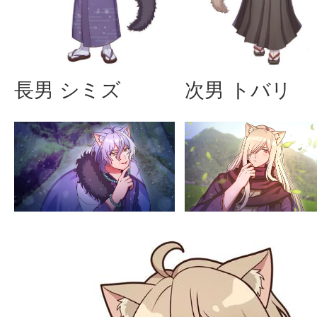
長男 シミズ
次男 トバリ