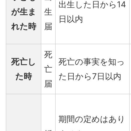
出生した日から14
が生ま
生
日以内
れた時
届
死
死亡し
死亡の事実を知っ
亡
た時
た日から7日以内
届
期間の定めはあり