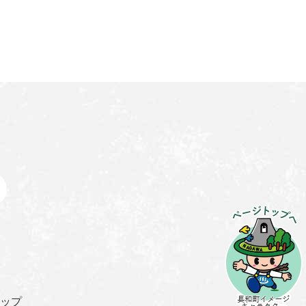
ペ
ー
ジ
ト
ッ
ップ