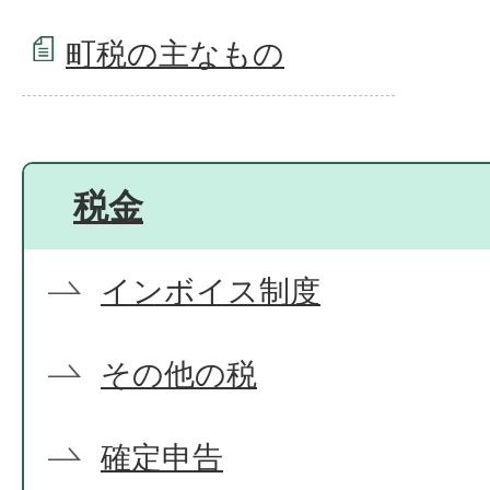
町税の主なもの
税金
インボイス制度
その他の税
確定申告