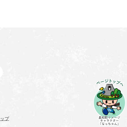
ペ
ー
ジ
ト
ッ
ップ
プ