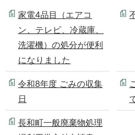
家電4品目（エアコ
ン、テレビ、冷蔵庫、
洗濯機）の処分が便利
になりました
令和8年度 ごみの収集
日
長和町一般廃棄物処理