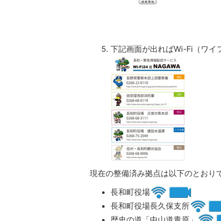
下記画面が出ればWi-Fi（ワ
現在の整備済み拠点は以下のとおり
長和町役場
長和町役場長久保支所
歴史の道「中山道青原」