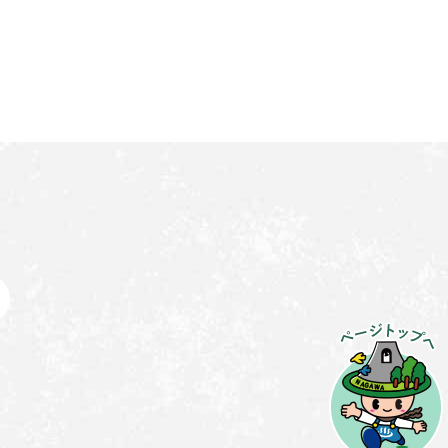
ペ
ー
ジ
ト
ッ