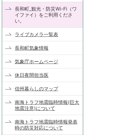
長和町_観光・防災Wi-Fi（ワ
イファイ）をご利用くださ
い。
ライブカメラ一覧表
長和町気象情報
気象庁ホームページ
休日夜間担当医
信州暮らしのマップ
南海トラフ地震臨時情報(巨大
地震注意)について
南海トラフ地震臨時情報発表
時の防災対応について