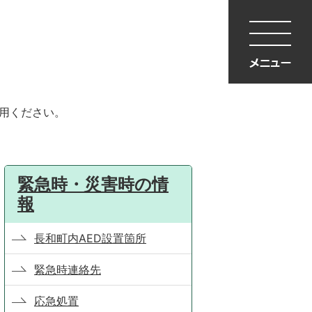
利用ください。
緊急時・災害時の情
報
長和町内AED設置箇所
緊急時連絡先
応急処置