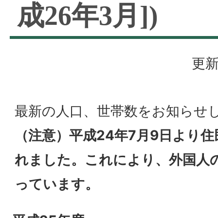
成26年3月])
更新
最新の人口、世帯数をお知らせ
（注意）平成24年7月9日より
れました。これにより、外国人
っています。