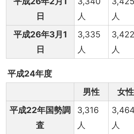
平成26年2月1
3,340
3,42
日
人
人
平成26年3月1
3,335
3,42
日
人
人
平成24年度
男性
女性
平成22年国勢調
3,316
3,46
査
人
人