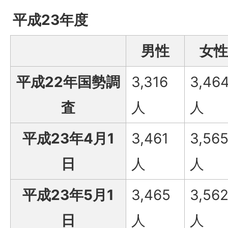
平成23年度
男性
女性
平成22年国勢調
3,316
3,46
査
人
人
平成23年4月1
3,461
3,56
日
人
人
平成23年5月1
3,465
3,56
日
人
人