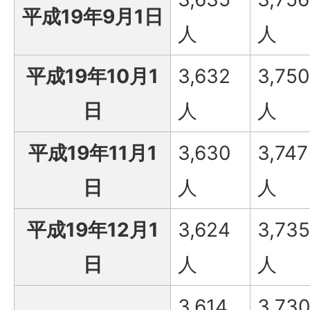
平成19年9月1日
人
人
平成19年10月1
3,632
3,750
日
人
人
平成19年11月1
3,630
3,747
日
人
人
平成19年12月1
3,624
3,735
日
人
人
3,614
3,73