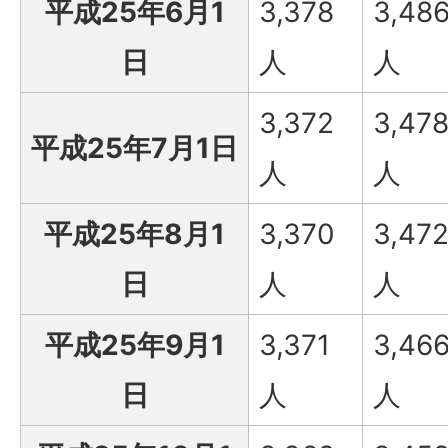
平成25年6月1
3,378
3,48
日
人
人
3,372
3,47
平成25年7月1日
人
人
平成25年8月1
3,370
3,47
日
人
人
平成25年9月1
3,371
3,46
日
人
人