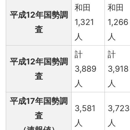
和田
和田
平成12年国勢調
1,321
1,266
査
人
人
計
計
平成12年国勢調
3,889
3,918
査
人
人
平成17年国勢調
3,581
3,723
査
人
人