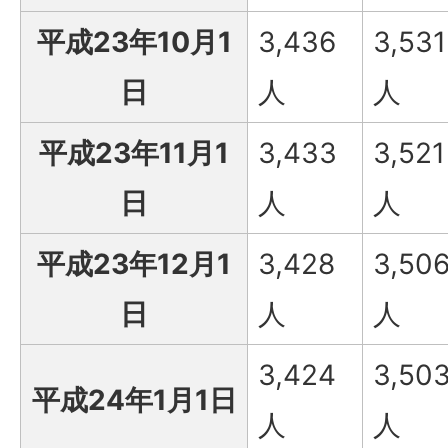
平成23年10月1
3,436
3,531
日
人
人
平成23年11月1
3,433
3,521
日
人
人
平成23年12月1
3,428
3,50
日
人
人
3,424
3,50
平成24年1月1日
人
人