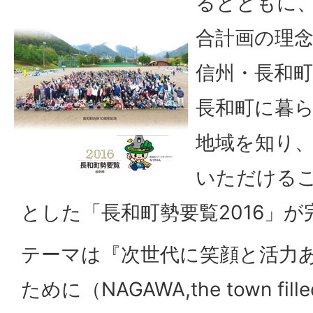
るとともに、
合計画の理
信州・長和
長和町に暮
地域を知り
いただける
とした「長和町勢要覧2016」
テーマは『次世代に笑顔と活力
ために（
NAGAWA,the town fille