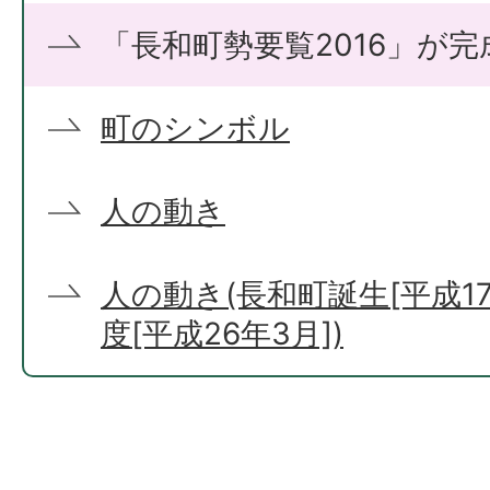
「長和町勢要覧2016」が完
町のシンボル
人の動き
人の動き(長和町誕生[平成17
度[平成26年3月])