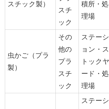
スチック製）
積所・処
スチ
理場
ック
その
ステー
他の
ョン・
虫かご（プラ
プラ
トック
製）
スチ
ード・処
ック
理場
ステー