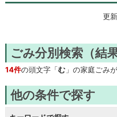
更新
ごみ分別検索
（結
14件
の頭文字「
む
」の
家庭ごみ
他の条件で探す