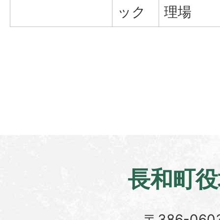
ック
理場
長和町役
〒386-060