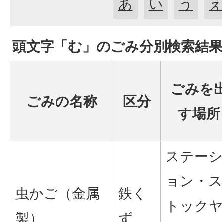
あ
い
う
頭文字「
む
」の
ごみ分別検索
結
ごみを
ごみの名称
区分
す場所
ステー
ョン・
虫かご（金属
鉄く
トック
製）
ず