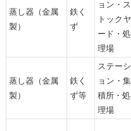
ョン・
蒸し器（金属
鉄く
トック
製）
ず
ード・処
理場
ステー
蒸し器（金属
鉄く
ョン・集
製）
ず等
積所・処
理場