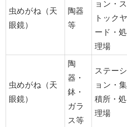
ョン・
虫めがね（天
陶器
トック
眼鏡）
等
ード・処
理場
陶
ステー
器・
虫めがね（天
ョン・集
鉢・
眼鏡）
積所・処
ガラ
理場
ス等