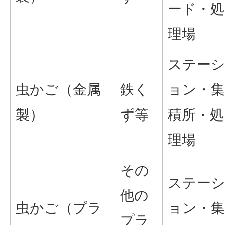
ード・処
理場
ステー
虫かご（金属
鉄く
ョン・集
製）
ず等
積所・処
理場
その
ステー
他の
虫かご（プラ
ョン・集
プラ