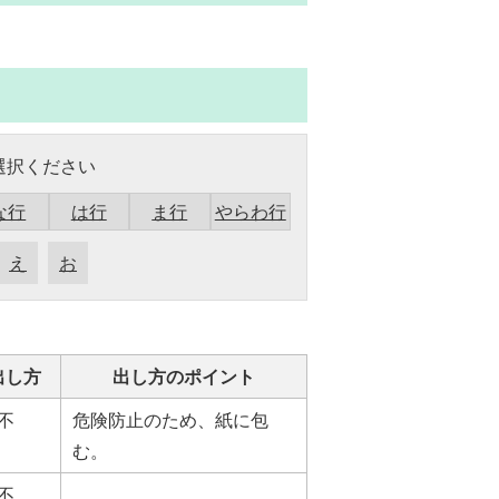
選択ください
な行
は行
ま行
やらわ行
え
お
出し方
出し方のポイント
不
危険防止のため、紙に包
む。
不