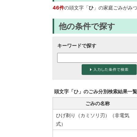
46件
の頭文字「
ひ
」の
家庭ごみ
がみ
他の条件で探す
キーワードで探す
頭文字「
ひ
」の
ごみ分別検索
結果一
ごみの名称
ひげ剃り（カミソリ刃）（非電気
式）