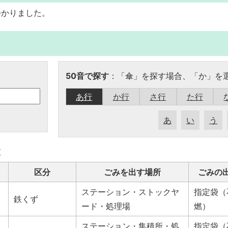
つかりました。
50音で探す
：「傘」を探す場合、「か」を
あ行
か行
さ行
た行
あ
い
う
覧
区分
ごみを出す場所
ごみの
ステーション・ストックヤ
指定袋（
鉄くず
ード・処理場
燃）
ステーション・集積所・処
指定袋（