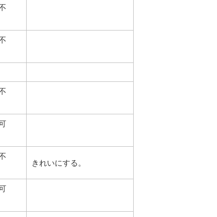
不
不
不
可
不
きれいにする。
可