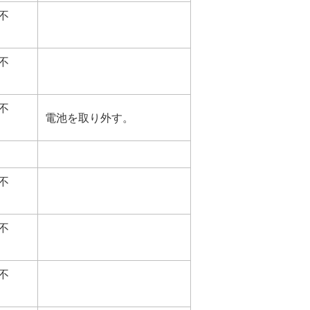
不
不
不
電池を取り外す。
不
不
不