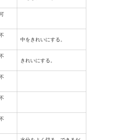
可
不
中をきれいにする。
不
きれいにする。
不
不
不
水分をよく切る。できるだ