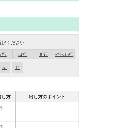
選択ください
な行
は行
ま行
やらわ行
え
お
出し方
出し方のポイント
不
不