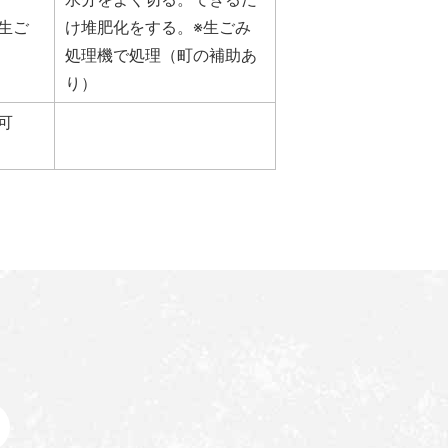
生ご
け堆肥化をする。※生ごみ
処理機で処理（町の補助あ
り）
可