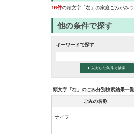
16件
の頭文字「
な
」の
家庭ごみ
がみつ
他の条件で探す
キーワードで探す
頭文字「
な
」の
ごみ分別検索
結果一
ごみの名称
ナイフ