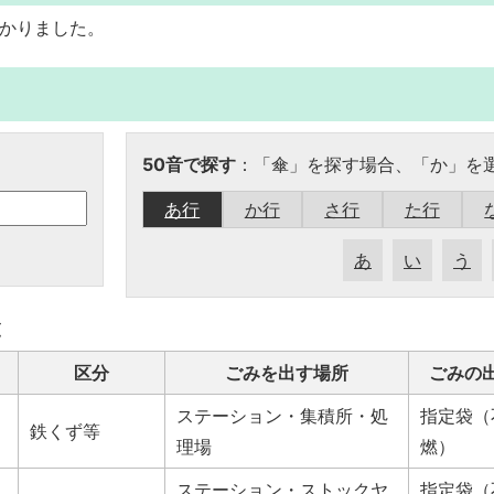
かりました。
50音で探す
：「傘」を探す場合、「か」を
あ行
か行
さ行
た行
あ
い
う
覧
区分
ごみを出す場所
ごみの
ステーション・集積所・処
指定袋（
鉄くず等
理場
燃）
ステーション・ストックヤ
指定袋（