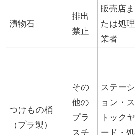
販売店ま
排出
漬物石
たは処理
禁止
業者
その
ステー
他の
ョン・
つけもの桶
プラ
トック
（プラ製）
スチ
ード・処