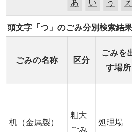
あ
い
う
頭文字「
つ
」の
ごみ分別検索
結
ごみを
ごみの名称
区分
す場所
粗大
机（金属製）
処理場
ごみ