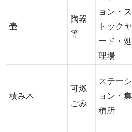
ョン・
陶器
壷
トック
等
ード・処
理場
ステー
可燃
積み木
ョン・集
ごみ
積所