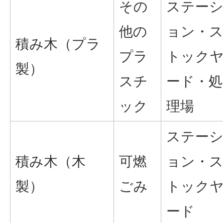
その
ステー
他の
ョン・
積み木（プラ
プラ
トック
製）
スチ
ード・処
ック
理場
ステー
積み木（木
可燃
ョン・
製）
ごみ
トック
ード