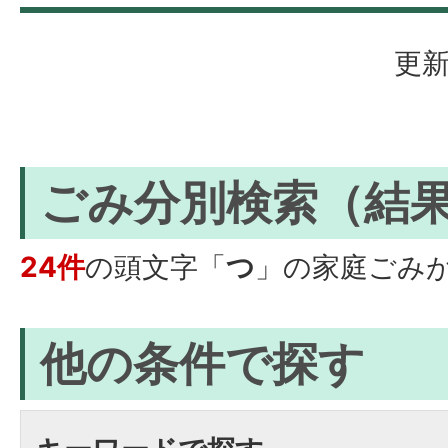
更新
ごみ分別検索
（結
24件
の頭文字「
つ
」の
家庭ごみ
他の条件で探す