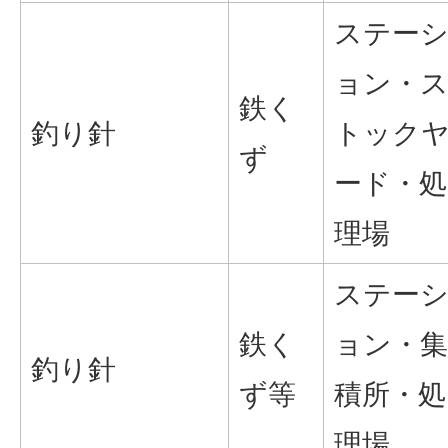
ステー
ョン・
鉄く
釣り針
トック
ず
ード・処
理場
ステー
鉄く
ョン・集
釣り針
ず等
積所・処
理場