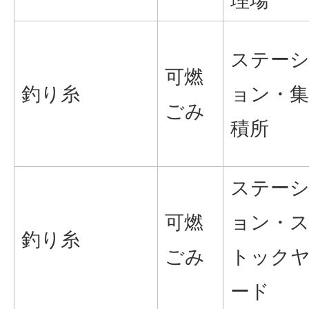
理場
ステー
可燃
釣り糸
ョン・集
ごみ
積所
ステー
可燃
ョン・
釣り糸
ごみ
トック
ード