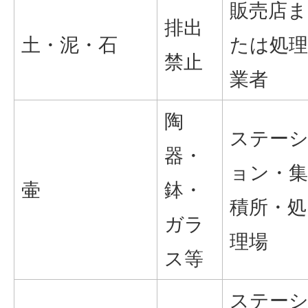
販売店ま
排出
土・泥・石
たは処理
禁止
業者
陶
ステー
器・
ョン・集
壷
鉢・
積所・処
ガラ
理場
ス等
ステー