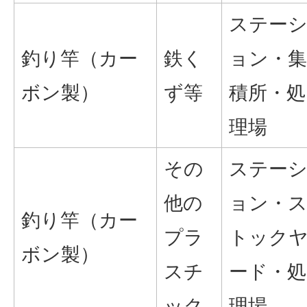
ステー
釣り竿（カー
鉄く
ョン・集
ボン製）
ず等
積所・処
理場
その
ステー
他の
ョン・
釣り竿（カー
プラ
トック
ボン製）
スチ
ード・処
ック
理場