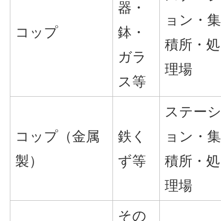
器・
ョン・集
コップ
鉢・
積所・処
ガラ
理場
ス等
ステー
コップ（金属
鉄く
ョン・集
製）
ず等
積所・処
理場
その