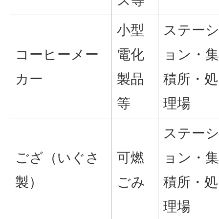
ス等
小型
ステー
コーヒーメー
電化
ョン・集
カー
製品
積所・処
等
理場
ステー
ござ（いぐさ
可燃
ョン・集
製）
ごみ
積所・処
理場