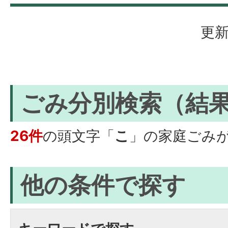
更新
ごみ分別検索
（結
26件
の頭文字「
こ
」の
家庭ごみ
他の条件で探す