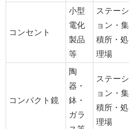
小型
ステー
電化
ョン・集
コンセント
製品
積所・処
等
理場
陶
ステー
器・
ョン・集
コンパクト鏡
鉢・
積所・処
ガラ
理場