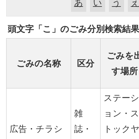
あ
い
う
頭文字「
こ
」の
ごみ分別検索
結
ごみを
ごみの名称
区分
す場所
ステー
雑
ョン・
広告・チラシ
誌・
トック