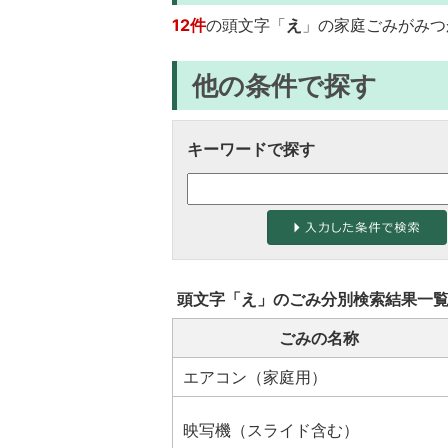
12件
の頭文字「
え
」の
家庭ごみ
がみつ
他の条件で探す
キーワードで探す
頭文字「
え
」の
ごみ分別検索
結果一
ごみの名称
エアコン（家庭用）
映写機（スライド含む）