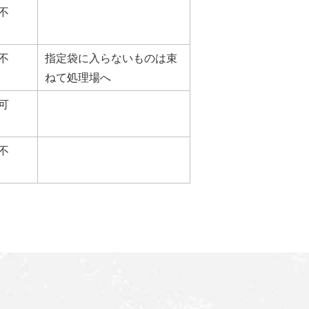
不
不
指定袋に入らないものは束
ねて処理場へ
可
不