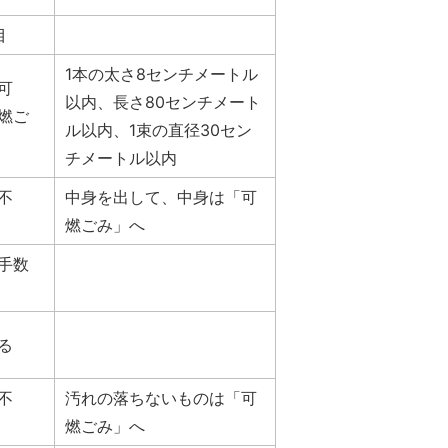
目
1本の太さ8センチメートル
可
以内、長さ80センチメート
燃ご
ル以内、1束の直径30セン
チメートル以内
不
中身を出して、中身は「可
燃ごみ」へ
手数
る
不
汚れの落ちないものは「可
燃ごみ」へ