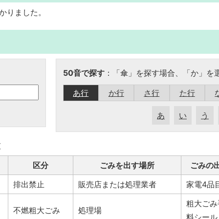
かりました。
50音で探す
：「傘」を探す場合、「か」を
あ行
か行
さ行
た行
あ
い
う
覧
区分
ごみを出す場所
ごみの
排出禁止
販売店または処理業者
家電4品
粗大ごみ
不燃粗大ごみ
処理場
料シール