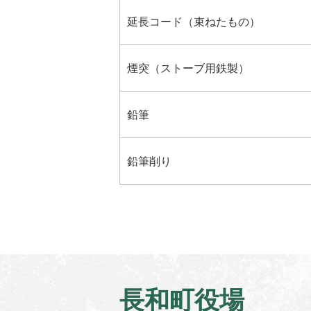
延長コード（束ねたもの）
煙突（ストーブ用鉄製）
鉛筆
鉛筆削り
長和町役場