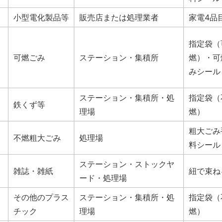
小型電化製品等
販売店または処理業者
家電4品
指定袋（
可燃ごみ
ステーション・集積所
燃）・可
みシール
ステーション・集積所・処
指定袋（
鉄くず等
理場
燃）
粗大ごみ
不燃粗大ごみ
処理場
料シール
ステーション・ストックヤ
雑誌・雑紙
紐で束ね
ード・処理場
その他のプラス
ステーション・集積所・処
指定袋（
チック
理場
燃）