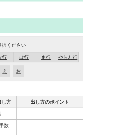
選択ください
な行
は行
ま行
やらわ行
え
お
出し方
出し方のポイント
目
手数