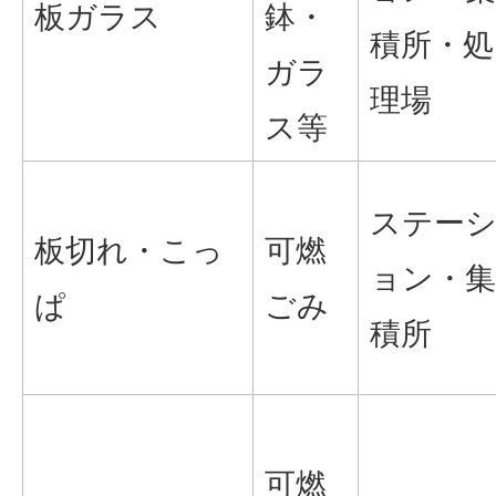
板ガラス
鉢・
積所・処
ガラ
理場
ス等
ステー
板切れ・こっ
可燃
ョン・集
ぱ
ごみ
積所
可燃