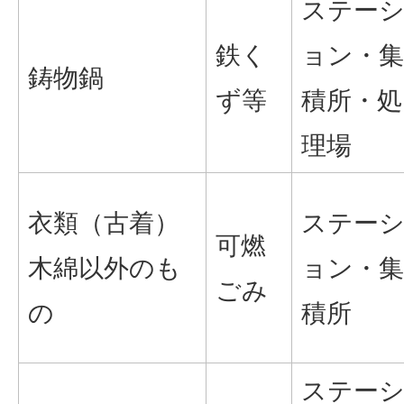
ステー
鉄く
ョン・集
鋳物鍋
ず等
積所・処
理場
衣類（古着）
ステー
可燃
木綿以外のも
ョン・集
ごみ
の
積所
ステー