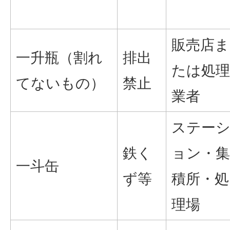
販売店ま
一升瓶（割れ
排出
たは処理
てないもの）
禁止
業者
ステー
鉄く
ョン・集
一斗缶
ず等
積所・処
理場