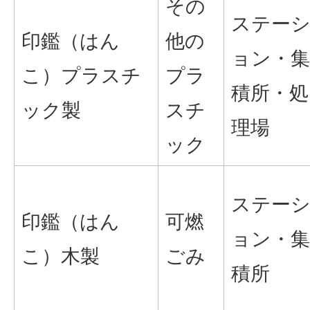
その
ステー
印鑑（はん
他の
ョン・集
こ）プラスチ
プラ
積所・処
ック製
スチ
理場
ック
ステー
印鑑（はん
可燃
ョン・集
こ）木製
ごみ
積所