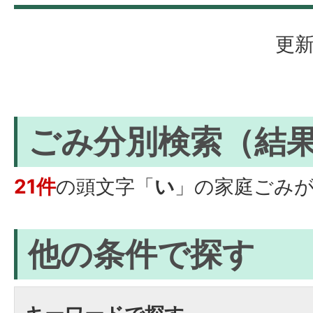
更新
ごみ分別検索
（結
21件
の頭文字「
い
」の
家庭ごみ
他の条件で探す