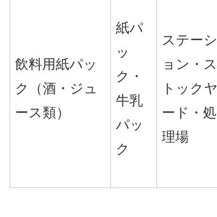
紙パ
ステー
ッ
飲料用紙パッ
ョン・
ク・
ク（酒・ジュ
トック
牛乳
ース類）
ード・処
パッ
理場
ク