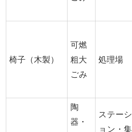
可燃
椅子（木製）
粗大
処理場
ごみ
陶
ステー
器・
ョン・集