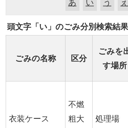
あ
い
う
頭文字「
い
」の
ごみ分別検索
結
ごみを
ごみの名称
区分
す場所
不燃
衣装ケース
粗大
処理場